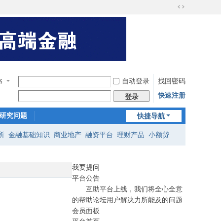
切
换
到
宽
在
版
线
客
服
自动登录
找回密码
名
快速注册
登录
研究问题
快捷导航
所
金融基础知识
商业地产
融资平台
理财产品
小额贷
我要提问
平台公告
互助平台上线，我们将全心全意
的帮助论坛用户解决力所能及的问题
会员面板