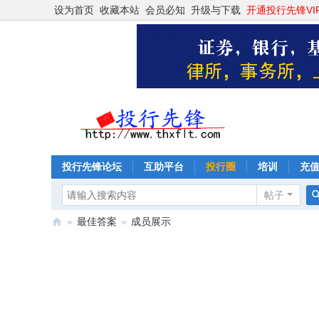
设为首页
收藏本站
会员必知
升级与下载
开通投行先锋VI
投行先锋论坛
互助平台
投行圈
培训
充
帖子
»
最佳答案
»
成员展示
投
行
先
锋