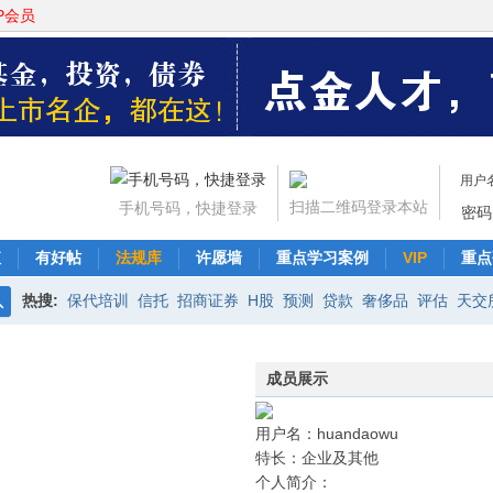
P会员
用户
扫描二维码登录本站
手机号码，快捷登录
密码
值
有好帖
法规库
许愿墙
重点学习案例
VIP
重点
热搜:
保代培训
信托
招商证券
H股
预测
贷款
奢侈品
评估
天交
搜
中信证券
交易平台
资产证券化
新三板
非公开发行
协议
索
成员展示
用户名：huandaowu
特长：企业及其他
个人简介：