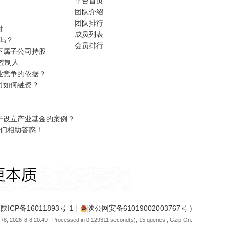
平台首页
团队介绍
团队排行
讨
成员列表
方吗？
会员排行
下属子公司持股
控制人
业竞争的依据？
司如何融资？
于设立产业基金的案例？
神们相助答惑！
(
陕ICP备16011893号-1
|
陕公网安备61019002003767号
)
8, 2026-8-8 20:49
, Processed in 0.129311 second(s), 15 queries , Gzip On.