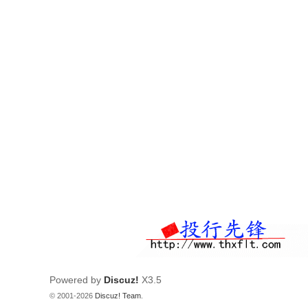
—
—
中
国
投
行
界
资
深
专
业
网
站
Powered by
Discuz!
X3.5
© 2001-2026
Discuz! Team
.