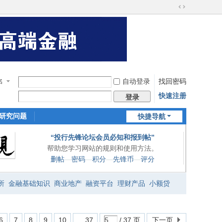
切
换
到
宽
在
版
线
客
服
自动登录
找回密码
名
快速注册
登录
研究问题
快捷导航
“投行先锋论坛会员必知和报到帖”
帮助您学习网站的规则和使用方法。
删帖
—
密码
—
积分
—
先锋币
—
评分
所
金融基础知识
商业地产
融资平台
理财产品
小额贷
6
7
8
9
10
... 37
/ 37 页
下一页