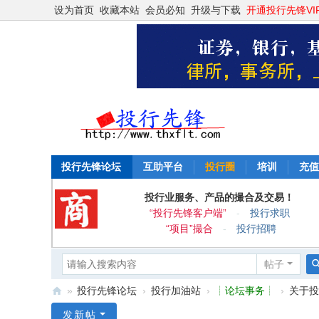
设为首页
收藏本站
会员必知
升级与下载
开通投行先锋VI
投行先锋论坛
互助平台
投行圈
培训
充值
投行业服务、产品的撮合及交易！
“投行先锋客户端”
-
投行求职
“项目”撮合
-
投行招聘
帖子
»
投行先锋论坛
›
投行加油站
›
┊论坛事务┊
›
关于投
投
发新帖