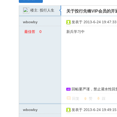
行
楼主:
投行人生
关于投行先锋VIP会员的开
先
锋
wbcwby
发表于 2013-6-24 19:47:33
—
最佳答
0
新兵学习中
—
案
中
国
投
行
界
资
深
回帖要严谨，禁止灌水性回
专
回复
赞
踩
业
wbcwby
发表于 2013-6-24 19:49:15
网