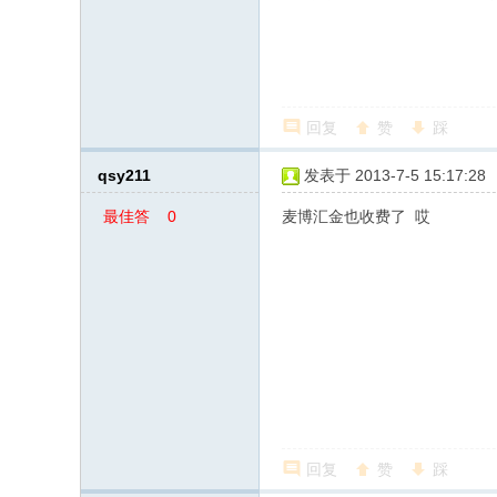
案
回复
赞
踩
qsy211
发表于 2013-7-5 15:17:28
最佳答
0
麦博汇金也收费了 哎
案
回复
赞
踩