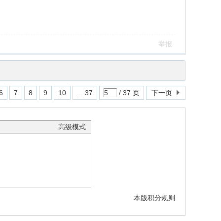
举报
6
7
8
9
10
... 37
/ 37 页
下一页
高级模式
本版积分规则