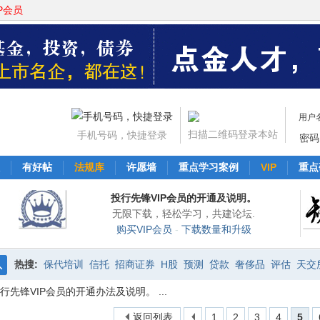
P会员
用户
扫描二维码登录本站
手机号码，快捷登录
密码
有好帖
法规库
许愿墙
重点学习案例
VIP
重点
投行先锋VIP会员的开通及说明。
无限下载，轻松学习，共建论坛.
购买VIP会员
-
下载数量和升级
热搜:
保代培训
信托
招商证券
H股
预测
贷款
奢侈品
评估
天交
搜
行先锋VIP会员的开通办法及说明。 ...
中信证券
交易平台
资产证券化
新三板
非公开发行
协议
索
返回列表
1
2
3
4
5