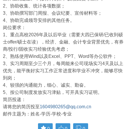
2、协助收集、统计各项数据；
3、协助撰写部门周报、会议纪要、宣传材料等；
4、协助完成领导安排的其他任务。
岗位要求：
1、重点高校2026年及以后毕业（需要大四已保研/已收到硕
士offer/硕士在读），经济、金融、会计专业背景优先，有券
商/投行/固收实习经验优先考虑；
2、熟练使用Wind以及Excel、PPT、Word等办公软件；
3、实习周期至少三个月，每周能来公司现场实习4天及以上
优先，能平衡好实习工作正常进度和学业不冲突，能够尽快
到岗；
4、较强的沟通能力，细心、诚实、勤奋。
5、按公司制度发放实习津贴，可开具实习证明。
简历投递：
请将您的简历投至
1604980265@qq.com.cn
邮件主题为：姓名-学历-学校-专业
0
0
0