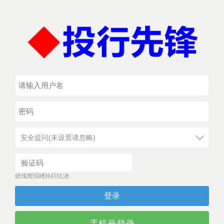
安全提问(未设置请忽略)
鐐瑰嚮閲嶆柊鍔犺浇
登录