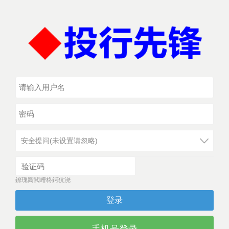
安全提问(未设置请忽略)
鐐瑰嚮閲嶆柊鍔犺浇
登录