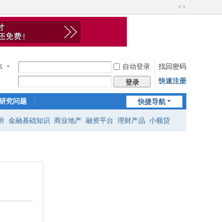
切
换
到
宽
在
版
线
客
自动登录
找回密码
服
名
快速注册
登录
研究问题
快捷导航
所
金融基础知识
商业地产
融资平台
理财产品
小额贷