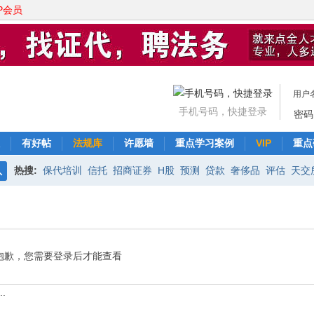
P会员
用户
手机号码，快捷登录
密码
有好帖
法规库
许愿墙
重点学习案例
VIP
重点
热搜:
保代培训
信托
招商证券
H股
预测
贷款
奢侈品
评估
天交
搜
中信证券
交易平台
资产证券化
新三板
非公开发行
协议
索
抱歉，您需要登录后才能查看
.