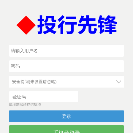
安全提问(未设置请忽略)
鐐瑰嚮閲嶆柊鍔犺浇
登录