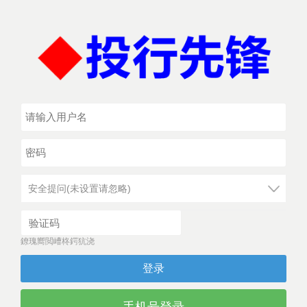
安全提问(未设置请忽略)
鐐瑰嚮閲嶆柊鍔犺浇
登录