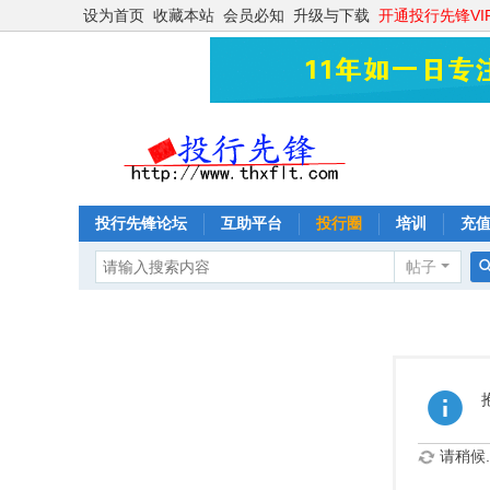
设为首页
收藏本站
会员必知
升级与下载
开通投行先锋VI
投行先锋论坛
互助平台
投行圈
培训
充
帖子
请稍候..