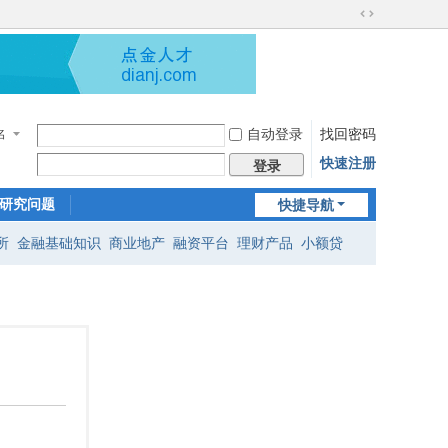
切
换
到
宽
在
版
线
客
自动登录
找回密码
服
名
快速注册
登录
研究问题
快捷导航
所
金融基础知识
商业地产
融资平台
理财产品
小额贷