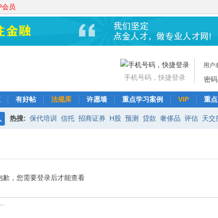
P会员
用户
手机号码，快捷登录
密码
值
有好帖
法规库
许愿墙
重点学习案例
VIP
重点
热搜:
保代培训
信托
招商证券
H股
预测
贷款
奢侈品
评估
天交
搜
中信证券
交易平台
资产证券化
新三板
非公开发行
协议
索
抱歉，您需要登录后才能查看
.