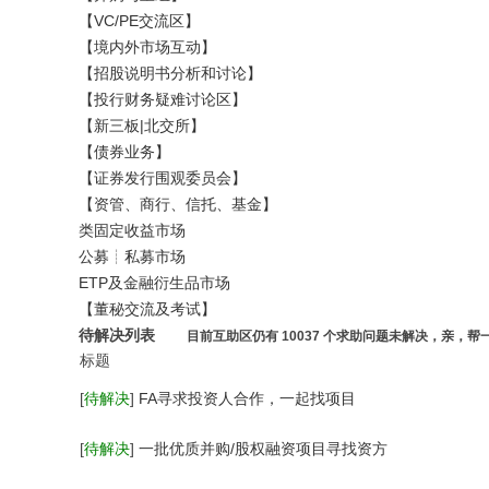
—
【VC/PE交流区】
中
【境内外市场互动】
国
【招股说明书分析和讨论】
【投行财务疑难讨论区】
投
【新三板|北交所】
行
【债券业务】
界
【证券发行围观委员会】
资
【资管、商行、信托、基金】
深
类固定收益市场
公募┊私募市场
专
ETP及金融衍生品市场
业
【董秘交流及考试】
网
待解决列表
目前互助区仍有 10037 个求助问题未解决，亲，帮
站
标题
[
待解决
]
FA寻求投资人合作，一起找项目
[
待解决
]
一批优质并购/股权融资项目寻找资方