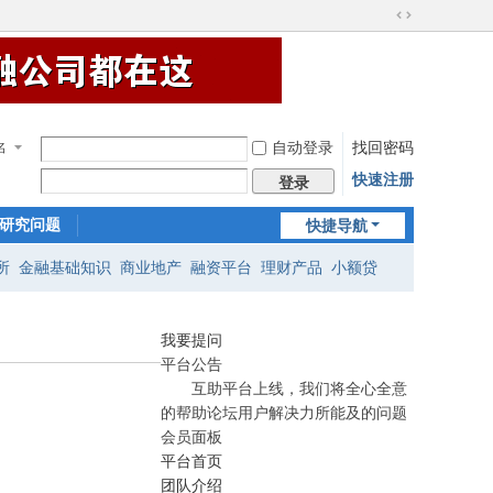
切
换
到
宽
在
版
线
客
自动登录
找回密码
服
名
快速注册
登录
研究问题
快捷导航
所
金融基础知识
商业地产
融资平台
理财产品
小额贷
我要提问
平台公告
互助平台上线，我们将全心全意
的帮助论坛用户解决力所能及的问题
会员面板
平台首页
团队介绍