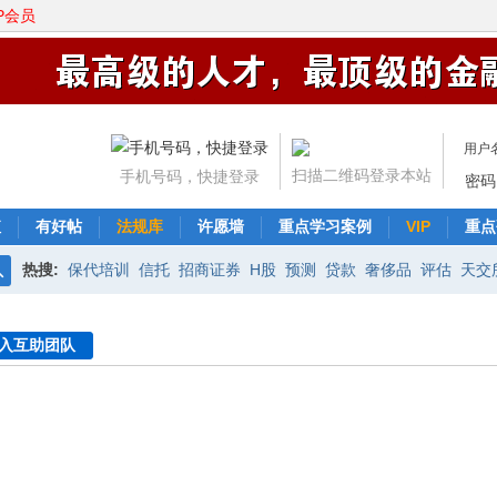
P会员
用户
扫描二维码登录本站
手机号码，快捷登录
密码
值
有好帖
法规库
许愿墙
重点学习案例
VIP
重点
热搜:
保代培训
信托
招商证券
H股
预测
贷款
奢侈品
评估
天交
搜
中信证券
交易平台
资产证券化
新三板
非公开发行
协议
索
入互助团队