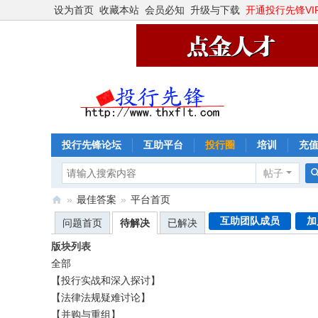
设为首页
收藏本站
会员必知
升级与下载
开通投行先锋VI
投行先锋论坛
互助平台
投行圈
培训
充
帖子
»
最佳答案
»
平台首页
投
互助团队成员
加
问题首页
待解决
已解决
行
版块列表
先
全部
【投行实战和深入探讨】
锋
【法律法规疑难讨论】
—
【并购与重组】