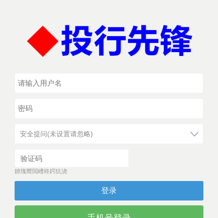
安全提问(未设置请忽略)
鐐瑰嚮閲嶆柊鍔犺浇
登录